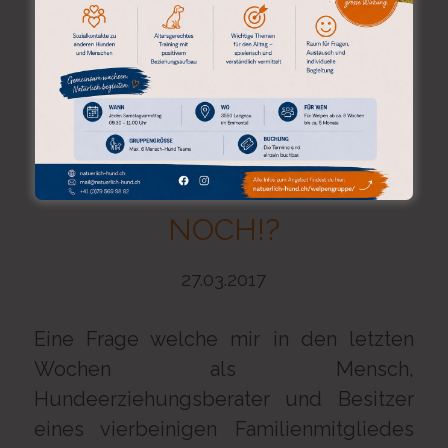
Weiterlesen
LEBST DU SCHON ODER
FUNKTIONIERST DU
NOCH!?
27.03.2017
Eine Frage welche mir in den letzten
Wochen als Mensch,
Hundeerziehungsberater und Besitzer
eines vierbeinigen Familienmitgliedes