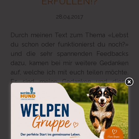
ERFÜLLEN!?
28.04.2017
Durch meinen Text zum Thema «Lebst
du schon oder funktionierst du noch?»
und die sehr spannenden Feedbacks
dazu, kamen bei mir weitere Gedanken
auf, welche ich mit euch teilen möchte.
Es sind meine Gedanken und diese
möchte ich auch niemanden aufzwingen
und somit zum «funktionieren» bringen,
vielmehr würde es mich sehr freuen,
wenn ich mit diesem Text / Bericht zu
eigenen Gedanken anregen könnte.