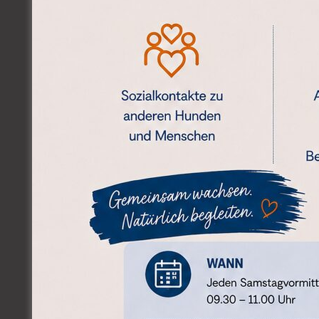
Individuelle Beratung fü
Klärung von Fragen und 
Basis für eine erfolgrei
Stärkung der Beziehung 
Buchen sie jetzt ihren pers
kontaktieren sie uns, und l
Hundeerziehung legen. Wir 
TERMIN ONLINE BUCHEN