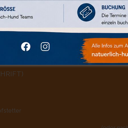
gemeinen Geschäftsbedingungen (AGB)
.
HRIFT)
fstetter
(oder nac