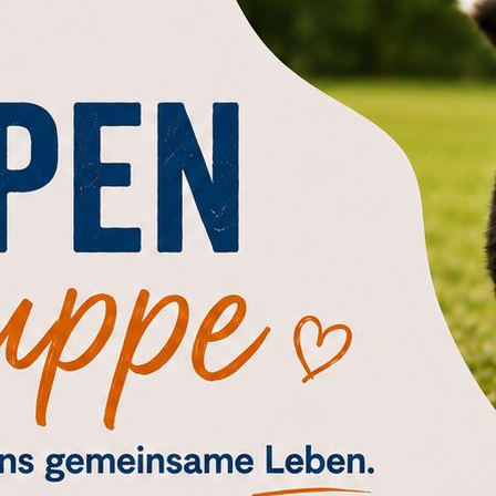
en Bedürfnisse und Ziele
 im Umgang mit Ihnen
weisen und möglichen Problemen
uellen Trainingsplans
nahmen und Trainingsansätzen
ngnau i.E.
präch erhalten Sie konkrete Empfehlungen und e
ewünschte Verhalten zu fördern und das Vertra
tig ist: