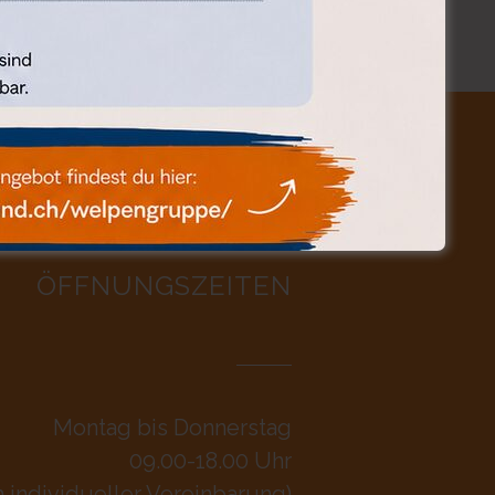
ÖFFNUNGSZEITEN
Montag bis Donnerstag
09.00-18.00 Uhr
h individueller Vereinbarung)