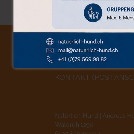
Bitte beachte sie unsere
all
KONTAKT (POSTANSC
Natürlich-Hund | Andreas Ho
Waldruh 129d
6197 Schangnau