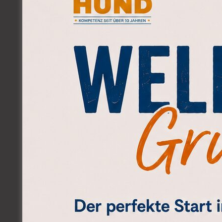
Erhebung der persönlich
Beobachtung des Hundes
Analyse von Verhaltens
Erarbeitung eines individ
Beratung zu ersten Mass
Dauer:
90 Minuten
Ort:
Natürlich-Hund, 3550 La
Preis:
CHF 138.- (inkl. MwSt.)
Im Anschluss an das Erstges
weitergehen kann, um das g
Ihrem Hund zu stärken.
Warum das Erstgespräch wich