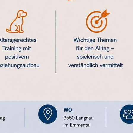
r Sie und Ihren Hund
Unsicherheiten
che und nachhaltige Ausbildung
zu Ihrem Hund
önlichen Termin via unserem online Kunden- & B
assen sie uns gemeinsam den Grundstein für eine
freuen uns darauf, Sie und Ihren Hund kennenzu
KONTAKT