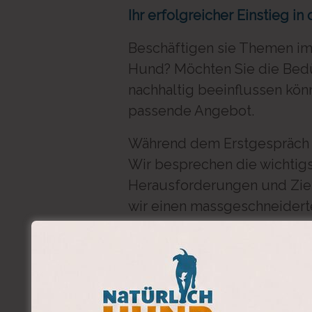
Ihr erfolgreicher Einstieg i
Beschäftigen sie Themen im
Hund? Möchten Sie die Bedü
nachhaltig beeinflussen kön
passende Angebot.
Während dem Erstgespräch 
Wir besprechen die wichtigs
Herausforderungen und Ziel
wir einen massgeschneiderte
abgestimmt ist.
Inhalte des Erstgesprächs 
Kennenlernen von Hund 