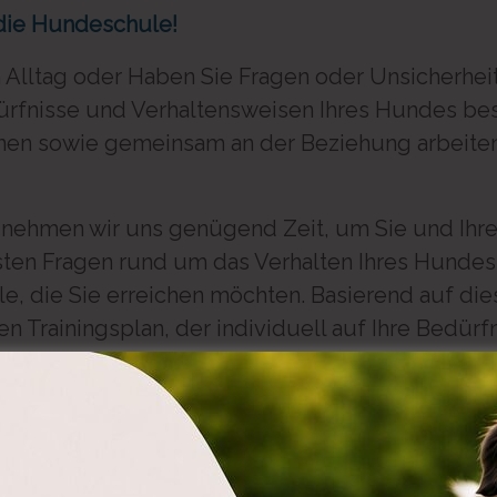
n die Hundeschule!
 Alltag oder Haben Sie Fragen oder Unsicherhe
rfnisse und Verhaltensweisen Ihres Hundes be
nen sowie gemeinsam an der Beziehung arbeiten?
nehmen wir uns genügend Zeit, um Sie und Ihr
ten Fragen rund um das Verhalten Ihres Hundes,
e, die Sie erreichen möchten. Basierend auf di
n Trainingsplan, der individuell auf Ihre Bedür
& der Anamnese:
und Mensch