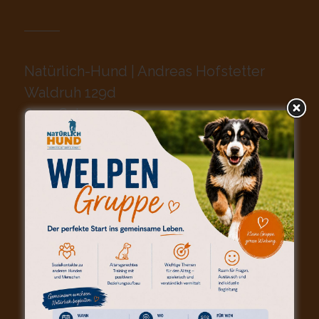
Natürlich-Hund | Andreas Hofstetter
Waldruh 129d
6197 Schangnau
079 / 569 98 82
mail@natuerlich-hund.ch