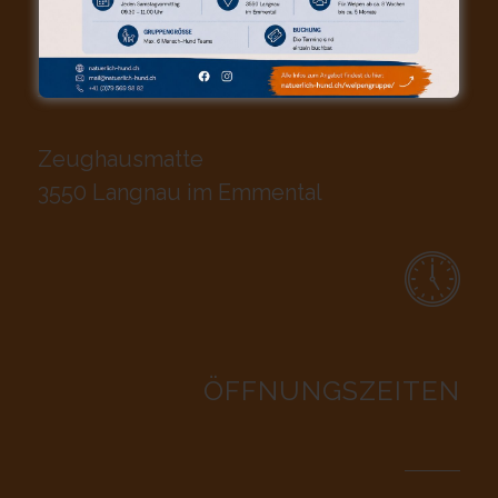
TRAININGSGELÄNDE
Zeughausmatte
3550 Langnau im Emmental
ÖFFNUNGSZEITEN