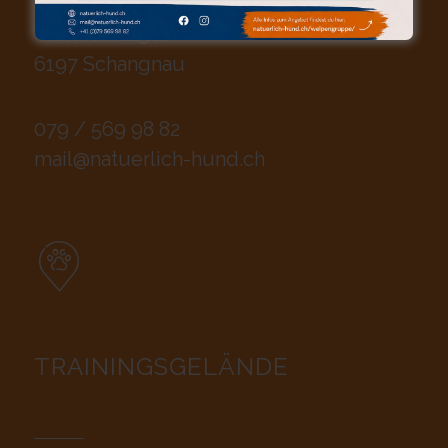
Natürlich-Hund | Andreas Hofstetter
Waldruh 129d
6197 Schangnau
079 / 569 98 82
mail@natuerlich-hund.ch
TRAININGSGELÄNDE