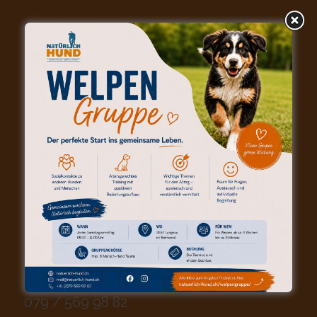
KONTAKT (POSTANSCHRIFT)
Natürlich-Hund | Andreas Hofstetter
Waldruh 129d
6197 Schangnau
079 / 569 98 82