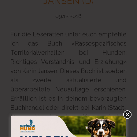
JANSEN (D)
09.12.2018
Für die Leseratten unter euch empfehle
ich das Buch «Rassespezifisches
Territorialverhalten bei Hunden:
Richtiges Verständnis und Erziehung»
von Karin Jansen. Dieses Buch ist soeben
als zweite, aktualisierte und
überarbeitete Neuauflage erschienen.
Erhältlich ist es in deinem bevorzugten
Buchhandel oder direkt bei Karin (Stadt-
Mensch-Hund | Kynogogisches
Zentrum) im Beuteladen. Viel Spass
beim Lesen!