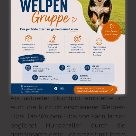
Weiterlesen
BUCHTIPP! DIE WELPEN-
FIBEL VON KARIN JANSEN
21.09.2018
Als aktueller Buchtipp empfehle ich
euch die kürzlich erschienene Welpen-
Fibel. Die Welpen-Fibel von Karin Jansen
begleitet Hundehalter durch die
gemeinsame erste Lebenszeit mit ihrem