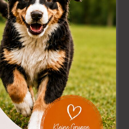
(D)
tierung bieten, die
täten starten und
 gute Bindung zum
 Bindungsforschung
 mehr darum, eine
in tief verankertes,