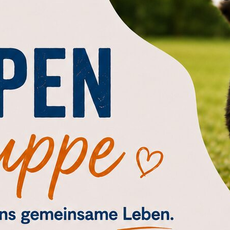
ZIEHUNG» VON BETTINA MUTSCHLER 
24.12.2020
eln, Bedürfnisse befriedigen, Struktur und Orien
 übernehmen, aber auch gemeinsame Aktivi
d Entspannung genießen – all dies macht eine
 Mutschler leitet aus den Erkenntnissen der
leitete Hundeerziehung“ ab. Dabei geht es
en als einen Trainingsansatz. Denn Bindung ist e