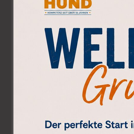
BE
Sicherheit vermitt
Führung im Rudel
zusammen Ruhe un
Hund aus. Bettina
eine „bindungsge
Einstellung zu find
existenzielles…
Weiterlesen