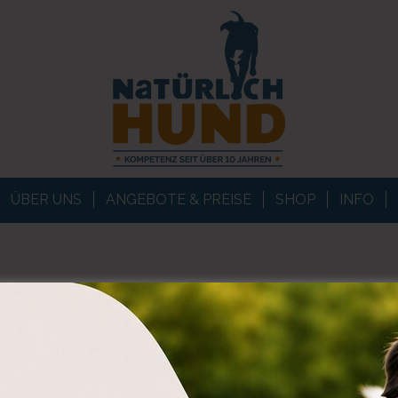
ÜBER UNS
ANGEBOTE & PREISE
SHOP
INFO
ORTARCHIV FÜR:
BETTINA M
U BIST MIR WICHTIG: BINDUNG IN DE