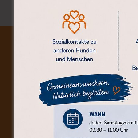
KONTAKT (POSTANSC
Natürlich-Hund | Andreas Ho
Waldruh 129d