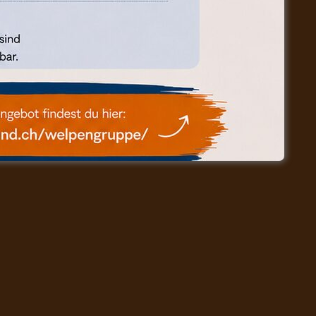
h individueller Vereinbarung)
Freitag Ruhetag