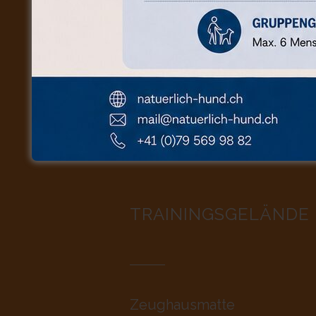
6197 Schangnau
079 / 569 98 82
mail@natuerlich-hund.ch
TRAININGSGELÄNDE
Zeughausmatte