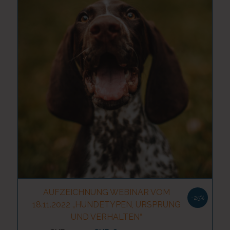
AUFZEICHNUNG WEBINAR VOM
-25%
18.11.2022 „HUNDETYPEN, URSPRUNG
5.00
UND VERHALTEN“
Ursprünglicher
Aktueller