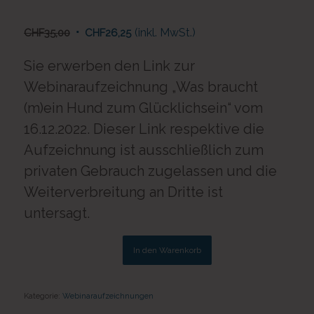
Ursprünglicher
Aktueller
(inkl. MwSt.)
CHF
35,00
CHF
26,25
Preis
Preis
war:
ist:
Sie erwerben den Link zur
CHF35,00
CHF26,25.
Webinaraufzeichnung „Was braucht
(m)ein Hund zum Glücklichsein“ vom
16.12.2022. Dieser Link respektive die
Aufzeichnung ist ausschließlich zum
privaten Gebrauch zugelassen und die
Weiterverbreitung an Dritte ist
untersagt.
In den Warenkorb
Kategorie:
Webinaraufzeichnungen