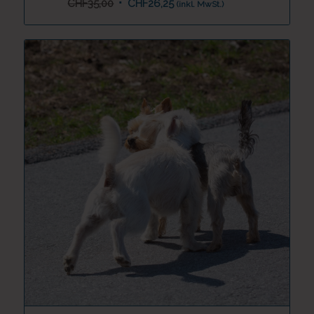
CHF
35,00
CHF
26,25
(inkl. MwSt.)
Preis
Preis
war:
ist:
CHF35,00
CHF26,25.