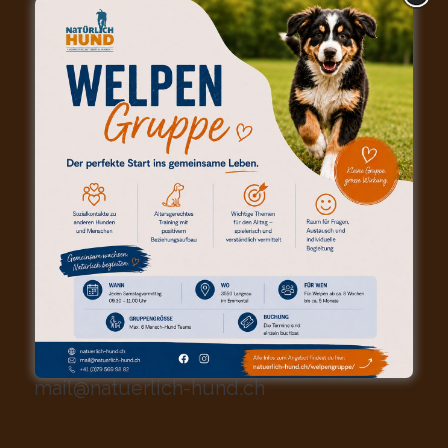
KONTAKT (POSTANSCHRIFT)
Natürlich-Hund | Andreas Hofstetter
Waldruh 129d
6197 Schangnau
079 / 569 98 82
mail@natuerlich-hund.ch