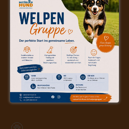
KONTAKT (POSTANSCHRIFT)
Natürlich-Hund | Andreas Hofstetter
Waldruh 129d
6197 Schangnau
079 / 569 98 82
mail@natuerlich-hund.ch