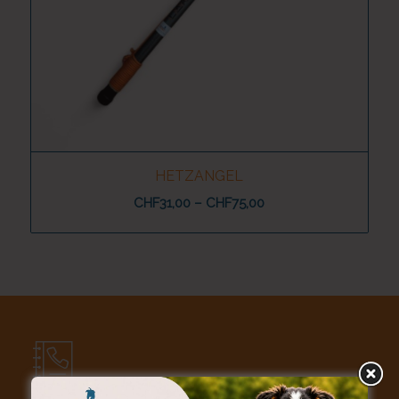
HETZANGEL
Preisspanne:
CHF
31,00
–
CHF
75,00
CHF31,00
bis
CHF75,00