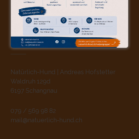
KONTAKT (POSTANSCHRIFT)
Natürlich-Hund | Andreas Hofstetter
Waldruh 129d
6197 Schangnau
079 / 569 98 82
mail@natuerlich-hund.ch