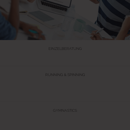
EINZELBERATUNG
ihgtgd hg zg fh tzhgf zf z
RUNNING & SPINNING
Aenean leo ligula, porttitor eu, consequat vitae, eleifend ac, enim.
Aliquam loapi.
GYMNASTICS
Cras dapibus. Vivamus elementum semper nisi. Aenean vulputate
eleifend tellus.