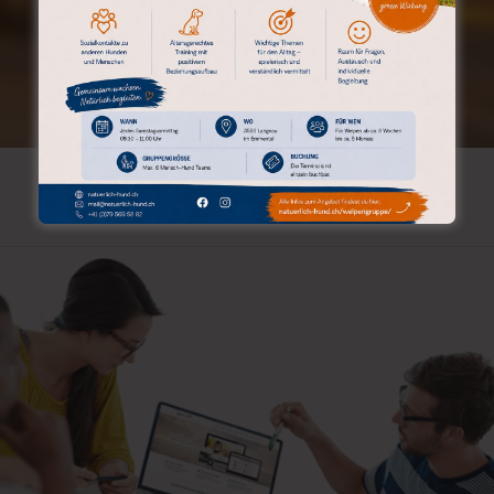
THEMENGRUPPEN
hjmc,j,cjv cxy xy x fy xx123