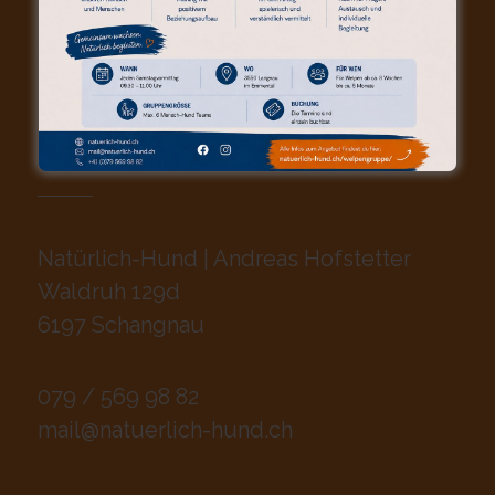
KONTAKT (POSTANSCHRIFT)
Natürlich-Hund | Andreas Hofstetter
Waldruh 129d
6197 Schangnau
079 / 569 98 82
mail@natuerlich-hund.ch