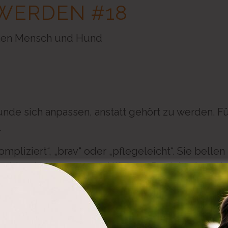
WERDEN #18
chen Mensch und Hund
de sich anpassen, anstatt gehört zu werden. F
.
mpliziert“, „brav“ oder „pflegeleicht“. Sie belle
roblemlos an unseren Alltag an. Doch bedeutet d
ir darüber, wie oft Hunde sich still anpassen – u
n werden. Wir beleuchten den Unterschied zwi