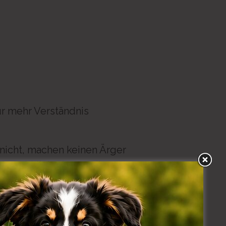
ür mehr Verständnis
n nicht, machen keinen Ärger
as wirklich, dass es ihnen
nd wie leicht ihre
schen einem Hund, der