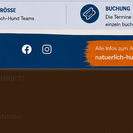
HRIFT)
fstetter