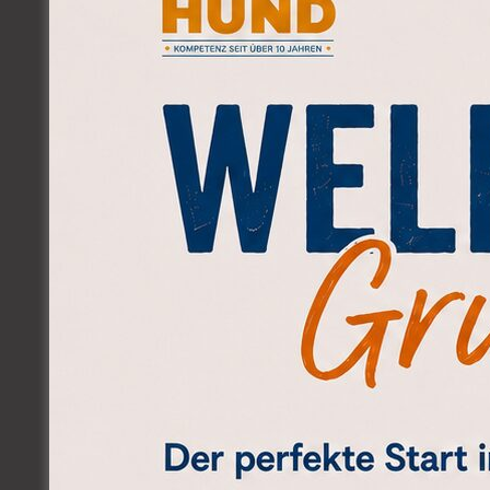
wirklich entspannt ist, und 
Es geht um Ehrlichkeit, Ver
Verhalten, das für uns bequ
VIDEO-PODCAST (#18, YOUTU