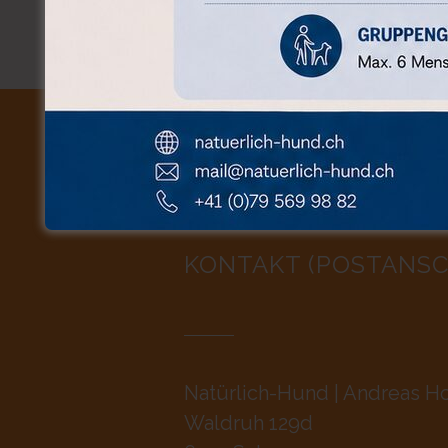
KONTAKT (POSTANSC
Natürlich-Hund | Andreas Ho
Waldruh 129d