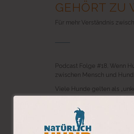
GEHÖRT ZU 
Für mehr Verständnis zwis
Podcast Folge #18, Wenn Hun
zwischen Mensch und Hund
Viele Hunde gelten als „unko
und passen sich scheinbar p
gut geht?
In dieser Episode sprechen w
Bedürfnisse dabei übersehe