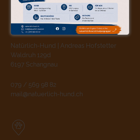
KONTAKT (POSTANSCHRIFT)
Natürlich-Hund | Andreas Hofstetter
Waldruh 129d
6197 Schangnau
079 / 569 98 82
mail@natuerlich-hund.ch