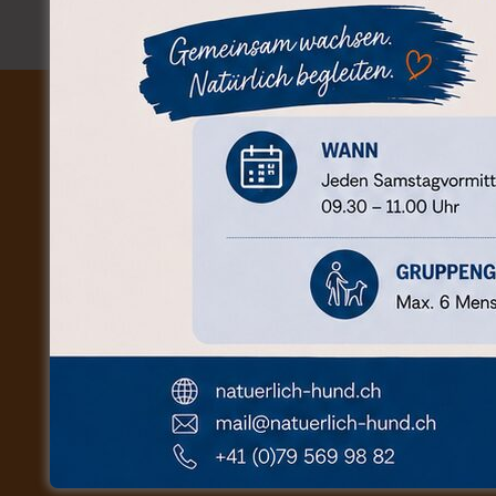
KONTAKT (POSTANSC
Natürlich-Hund | Andreas Ho
Waldruh 129d
6197 Schangnau