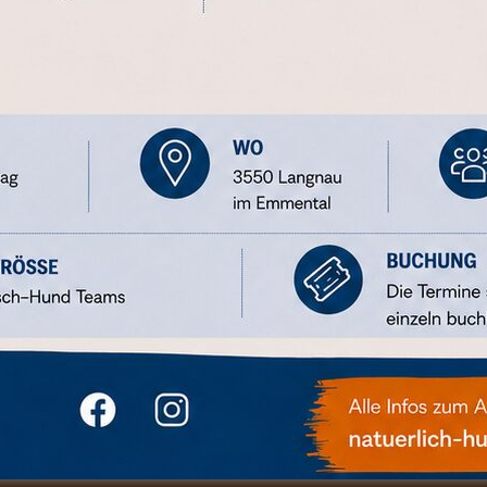
HRIFT)
fstetter
(oder nac