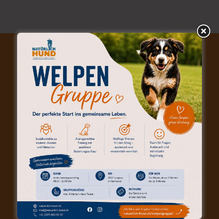
KONTAKT (POSTANSCHRIFT)
Natürlich-Hund | Andreas Hofstetter
Waldruh 129d
6197 Schangnau